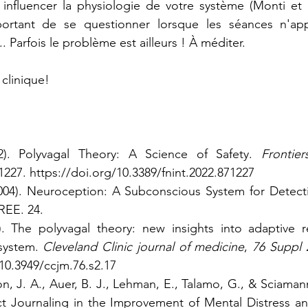
influencer la physiologie de votre système (Monti et a
portant de se questionner lorsque les séances n'app
. Parfois le problème est ailleurs ! À méditer.
 clinique!
). Polyvagal Theory: A Science of Safety. 
Frontier
1227. 
https://doi.org/10.3389/fnint.2022.871227
004). Neuroception: A Subconscious System for Detecti
REE. 24.
. The polyvagal theory: new insights into adaptive re
system. 
Cleveland Clinic journal of medicine
, 
76 Suppl 
/10.3949/ccjm.76.s2.17
, J. A., Auer, B. J., Lehman, E., Talamo, G., & Sciamann
ct Journaling in the Improvement of Mental Distress an