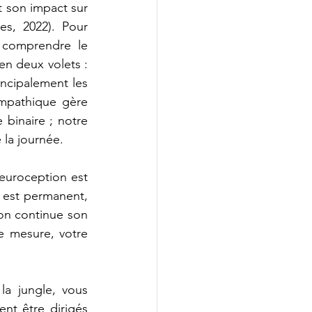
son impact sur 
s, 2022). Pour 
comprendre le 
 deux volets : 
cipalement les 
mpathique gère 
binaire ; notre 
 la journée.
euroception est 
 est permanent, 
on continue son 
 mesure, votre 
a jungle, vous 
t être dirigés 