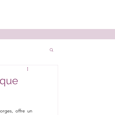
ique
rges, offre un 