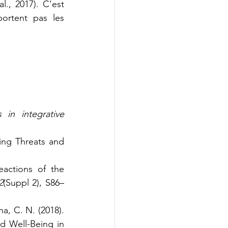
l., 2017). 
C'est 
ortent pas les 
s in integrative 
ng Threats and 
actions of the 
2
(Suppl 2), S86–
a, C. N. (2018). 
d Well-Being in 