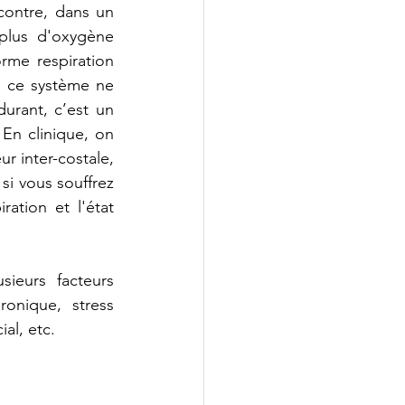
ontre, dans un 
plus d'oxygène 
rme respiration 
 ce système ne 
urant, c’est un 
En clinique, on 
 inter-costale, 
si vous souffrez 
ation et l'état 
ieurs facteurs 
onique, stress 
al, etc.