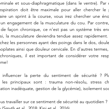
minale et sous-diaphragmatique (dans le ventre). Par c
respiration doit être maximale pour aller chercher le 
aire un sprint à la course, vous irez chercher une éno
 un engagement de la musculature du cou. Par contre,
é de façon chronique, ce n’est pas un système très end
si, la musculature deviendra tendue assez rapidement. 
hez les personnes ayant des poings dans le dos, douleur
oplates ainsi que douleur cervicale. 
En d'autres termes, 
hroniques, il est important de considérer votre respir
ème!
influencer la perte du sentiment de sécurité ? Plus
 les principaux sont : trauma non-résolu, stress chr
ation inadéquate, gestion de la glycémie), isolement soci
travailler sur ce sentiment de sécurité au quotidien ?
(Smyth et al., 2018; Kini et al., 2016) 