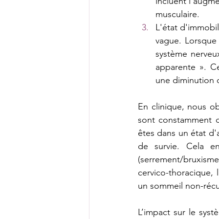
incluent l'augme
musculaire.
L'état d'immobil
vague. Lorsque
système nerveu
apparente ». Ce
une diminution d
En clinique, nous o
sont constamment da
êtes dans un état d
de survie. Cela en
(serrement/bruxisme)
cervico-thoracique, 
un sommeil non-récu
L’impact sur le syst