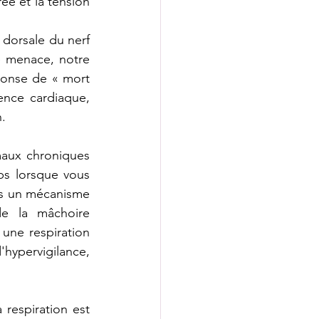
ée et la tension 
 dorsale du nerf 
 menace, notre 
onse de « mort 
nce cardiaque, 
.
aux chroniques 
s lorsque vous 
ns un mécanisme 
e la mâchoire 
une respiration 
hypervigilance, 
respiration est 