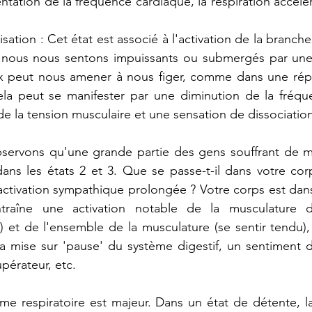
ntation de la fréquence cardiaque, la respiration accélér
isation : Cet état est associé à l'activation de la branche
 nous nous sentons impuissants ou submergés par une
x peut nous amener à nous figer, comme dans une rép
la peut se manifester par une diminution de la fréque
e la tension musculaire et une sensation de dissociation
bservons qu'une grande partie des gens souffrant de m
ns les états 2 et 3. Que se passe-t-il dans votre corp
'activation sympathique prolongée ? Votre corps est da
traîne une activation notable de la musculature d
 et de l'ensemble de la musculature (se sentir tendu), 
la mise sur 'pause' du système digestif, un sentiment d'
pérateur, etc.
ème respiratoire est majeur. Dans un état de détente, la 