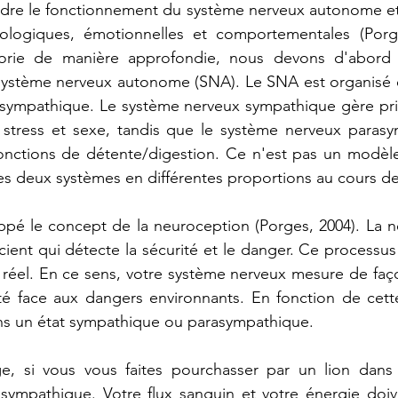
re le fonctionnement du système nerveux autonome et 
ologiques, émotionnelles et comportementales (Porge
éorie de manière approfondie, nous devons d'abord 
ystème nerveux autonome (SNA). Le SNA est organisé en
sympathique. Le système nerveux sympathique gère prin
, stress et sexe, tandis que le système nerveux parasy
onctions de détente/digestion. Ce n'est pas un modèle 
ces deux systèmes en différentes proportions au cours de
ppé le concept de la neuroception (Porges, 2004). La n
ent qui détecte la sécurité et le danger. Ce processus
 réel. En ce sens, votre système nerveux mesure de faç
té face aux dangers environnants. En fonction de cette
ans un état sympathique ou parasympathique.
e, si vous vous faites pourchasser par un lion dans l
mpathique. Votre flux sanguin et votre énergie doiven