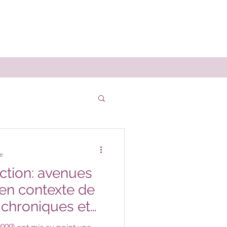
re
ction: avenues
en contexte de
 chroniques et
009) ont mis au point une