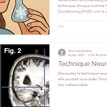
technique clinique nommé H
Conditioning (HOC), soit le
olfactif. Ce concept se veut 
pendant la transe hypnotique
(conditionnement) avec des 
maîtrise.
drouinosteopathie
22 janv. 2025
5 min de lectu
Technique Neur
Découvrez la technique neu
elle pourrait vous aider. Dou
lien indissociable.