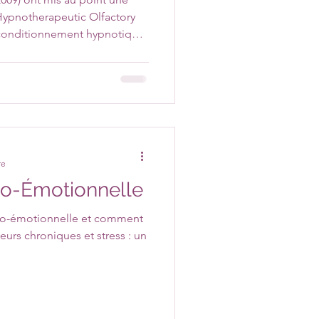
ypnotherapeutic Olfactory
 conditionnement hypnotique
utiliser des odeurs agréables
 pour créer une association
sentiments de sécurité et de
re
o-Émotionnelle
ro-émotionnelle et comment
leurs chroniques et stress : un