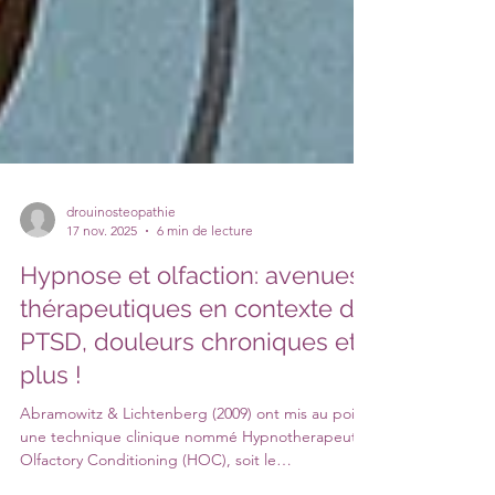
drouinosteopathie
17 nov. 2025
6 min de lecture
Hypnose et olfaction: avenues
thérapeutiques en contexte de
PTSD, douleurs chroniques et
plus !
Abramowitz & Lichtenberg (2009) ont mis au point
une technique clinique nommé Hypnotherapeutic